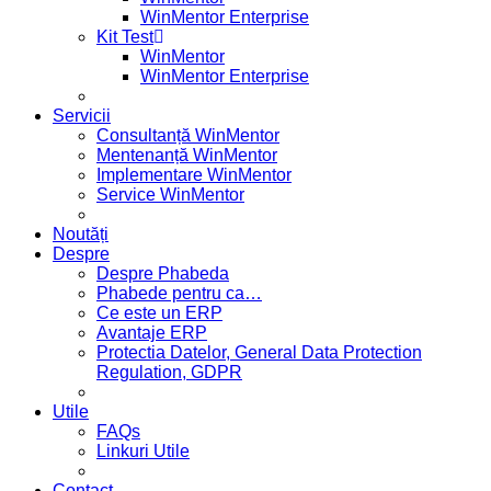
WinMentor Enterprise
Kit Test
WinMentor
WinMentor Enterprise
Servicii
Consultanță WinMentor
Mentenanță WinMentor
Implementare WinMentor
Service WinMentor
Noutăți
Despre
Despre Phabeda
Phabede pentru ca…
Ce este un ERP
Avantaje ERP
Protectia Datelor, General Data Protection
Regulation, GDPR
Utile
FAQs
Linkuri Utile
Contact