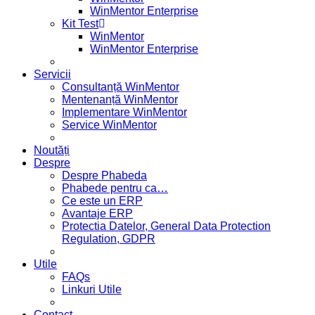
WinMentor Enterprise
Kit Test
WinMentor
WinMentor Enterprise
Servicii
Consultanță WinMentor
Mentenanță WinMentor
Implementare WinMentor
Service WinMentor
Noutăți
Despre
Despre Phabeda
Phabede pentru ca…
Ce este un ERP
Avantaje ERP
Protectia Datelor, General Data Protection
Regulation, GDPR
Utile
FAQs
Linkuri Utile
Contact