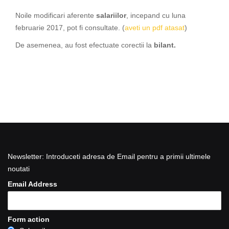
Noile modificari aferente
salariilor
, incepand cu luna
februarie 2017, pot fi consultate. (
aveti un pdf atasat
)
De asemenea, au fost efectuate corectii la
bilant.
Newsletter: Introduceti adresa de Email pentru a primii ultimele
noutati
Email Address
Form action