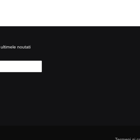
ultimele noutati
Termeni și co