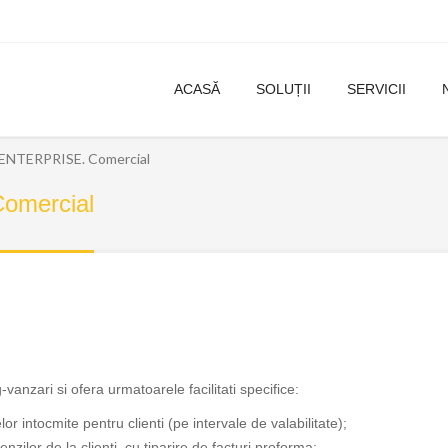
ACASĂ
SOLUȚII
SERVICII
NTERPRISE. Comercial
mercial
nzari si ofera urmatoarele facilitati specifice:
elor intocmite pentru clienti (pe intervale de valabilitate);
zilor de la clienti, cu tiparire de facturi proforma;