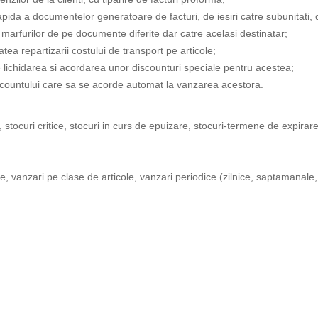
ida a documentelor generatoare de facturi, de iesiri catre subunitati, de
 marfurilor de pe documente diferite dar catre acelasi destinatar;
atea repartizarii costului de transport pe articole;
e lichidarea si acordarea unor discounturi speciale pentru acestea;
discountului care sa se acorde automat la vanzarea acestora.
, stocuri critice, stocuri in curs de epuizare, stocuri-termene de expirar
ole, vanzari pe clase de articole, vanzari periodice (zilnice, saptamanale,