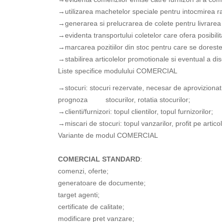
→
utilizarea machetelor speciale pentru intocmirea rap
→
generarea si prelucrarea de colete pentru livrarea
→
evidenta transportului coletelor care ofera posibilit
→
marcarea pozitiilor din stoc pentru care se dorest
→
stabilirea articolelor promotionale si eventual a 
Liste specifice modulului COMERCIAL
→
stocuri: stocuri rezervate, necesar de aprovizionat
prognoza stocurilor, rotatia stocurilor;
→
clienti/furnizori: topul clientilor, topul furnizorilor;
→
miscari de stocuri: topul vanzarilor, profit pe artic
Variante de modul COMERCIAL
COMERCIAL STANDARD
:
comenzi, oferte;
generatoare de documente;
target agenti;
certificate de calitate;
modificare pret vanzare;