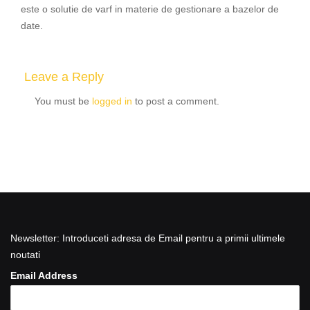
este o solutie de varf in materie de gestionare a bazelor de
date.
Leave a Reply
You must be
logged in
to post a comment.
Newsletter: Introduceti adresa de Email pentru a primii ultimele
noutati
Email Address