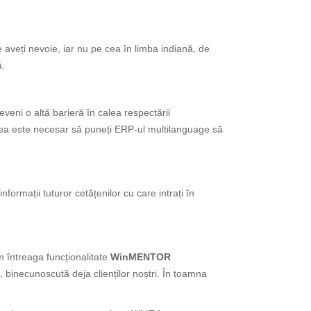
e aveți nevoie, iar nu pe cea în limba indiană, de
ă.
deveni o altă barieră în calea respectării
ceea este necesar să puneți ERP-ul multilanguage să
formații tuturor cetățenilor cu care intrați în
m întreaga funcționalitate
WinMENTOR
, binecunoscută deja clienților noștri. În toamna