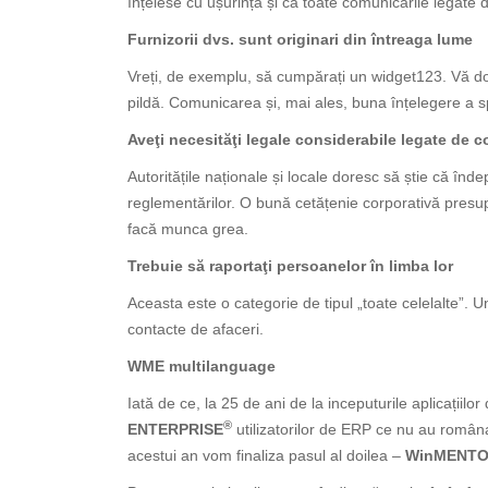
înțelese cu ușurință și că toate comunicările legate 
Furnizorii dvs. sunt originari din întreaga lume
Vreți, de exemplu, să cumpărați un widget123. Vă dori
pildă. Comunicarea și, mai ales, buna înțelegere a sp
Aveţi necesităţi legale considerabile legate de c
Autoritățile naționale și locale doresc să știe că înde
reglementărilor. O bună cetățenie corporativă presup
facă munca grea.
Trebuie să raportaţi persoanelor în limba lor
Aceasta este o categorie de tipul „toate celelalte”. U
contacte de afaceri.
WME multilanguage
Iată de ce, la 25 de ani de la inceputurile aplicați
®
ENTERPRISE
utilizatorilor de ERP ce nu au român
acestui an vom finaliza pasul al doilea –
WinMENTO