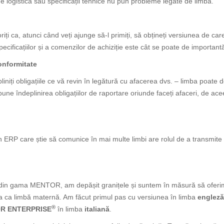
de logistică sau specificații tehnice nu pun probleme legate de limbă.
ți ca, atunci când veți ajunge să-l primiți, să obțineți versiunea de car
ecificațiilor și a comenzilor de achiziție este cât se poate de important
onformitate
pliniți obligațiile ce vă revin în legătură cu afacerea dvs. – limba poate 
une îndeplinirea obligațiilor de raportare oriunde faceți afaceri, de a
n ERP care știe să comunice în mai multe limbi are rolul de a transmite in
ilor din gama MENTOR, am depășit granițele și suntem în măsură să oferi
a ca limbă maternă. Am făcut primul pas cu versiunea în limba
engleză
®
R ENTERPRISE
în limba
italiană
.