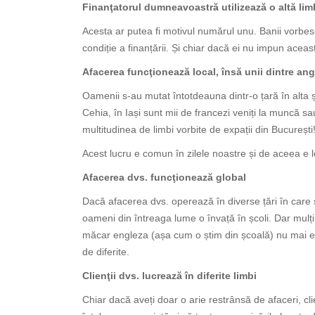
Finanţatorul dumneavoastră utilizează o altă li
Acesta ar putea fi motivul numărul unu. Banii vorbesc.
condiție a finanțării. Și chiar dacă ei nu impun acea
Afacerea funcţionează local, însă unii dintre anga
Oamenii s-au mutat întotdeauna dintr-o țară în alta ș
Cehia, în Iași sunt mii de francezi veniți la muncă sau
multitudinea de limbi vorbite de expații din București
Acest lucru e comun în zilele noastre și de aceea e lo
Afacerea dvs. funcţionează global
Dacă afacerea dvs. operează în diverse țări în care 
oameni din întreaga lume o învață în școli. Dar mulț
măcar engleza (așa cum o știm din școală) nu mai este 
de diferite.
Clienţii dvs. lucrează în diferite limbi
Chiar dacă aveți doar o arie restrânsă de afaceri, clie