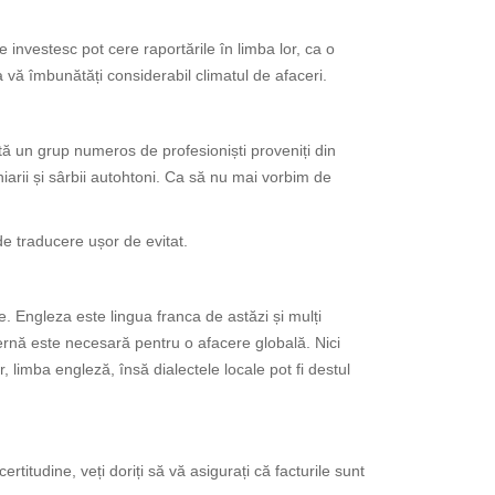
 investesc pot cere raportările în limba lor, ca o
 vă îmbunătăți considerabil climatul de afaceri.
stă un grup numeros de profesioniști proveniți din
ghiarii și sârbii autohtoni. Ca să nu mai vorbim de
de traducere ușor de evitat.
. Engleza este lingua franca de astăzi și mulți
ternă este necesară pentru o afacere globală. Nici
 limba engleză, însă dialectele locale pot fi destul
rtitudine, veți doriți să vă asigurați că facturile sunt