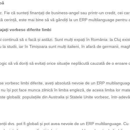
mbă
 Fie că sunteți finanțați de business-angel sau printr-un credit, cei care
stă cerință, este mai bine să vă gândiți la un ERP multilanguage pentru a
jaţi vorbesc diferite limbi
i continuă să o facă și astăzi. Sunt mulți expați în România: la Cluj exi
 la studii, iar în Timișoara sunt mulți italieni, în afară de germanii, ma
!
gic să vă doriți să evitați orice situație neplăcută cauzată de o eroare 
se vorbesc limbi diferite, aveți absolută nevoie de un ERP multilanguage
i nu își pot face munca zilnică în limba engleză, de aceea limba lor ma
globală: populațiile din Australia și Statele Unite vorbesc, într-adevăr,
nții dvs. pot fi globali și pot avea nevoie de un ERP multilanguage. Cu ce