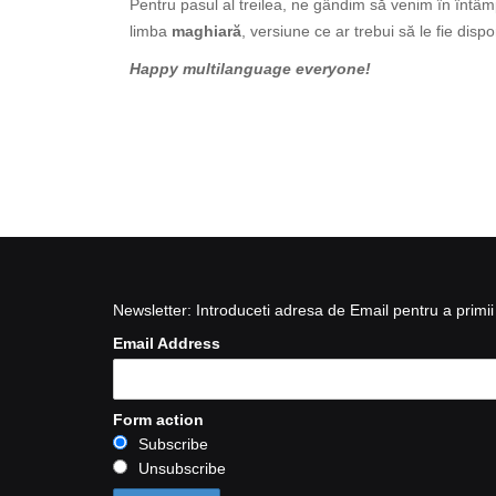
Pentru pasul al treilea, ne gândim să venim în întâm
limba
maghiară
, versiune ce ar trebui să le fie dispo
Happy multilanguage everyone!
Newsletter: Introduceti adresa de Email pentru a primii 
Email Address
Form action
Subscribe
Unsubscribe