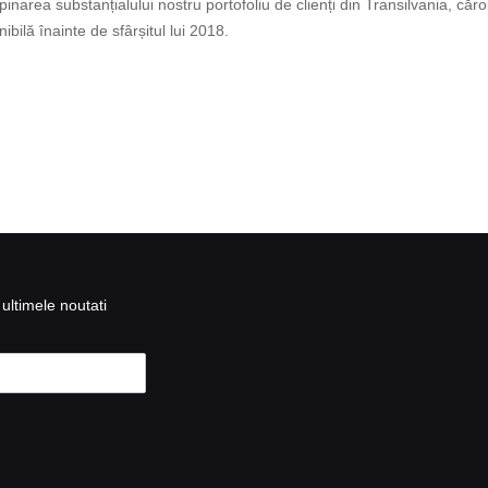
pinarea substanțialului nostru portofoliu de clienți din Transilvania, 
nibilă înainte de sfârșitul lui 2018.
ultimele noutati