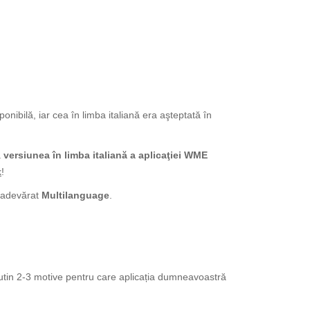
nibilă, iar cea în limba italiană era aşteptată în
ă
versiunea în limba italiană a aplicaţiei WME
k
!
adevărat
Multilanguage
.
l putin 2-3 motive pentru care aplicația dumneavoastră