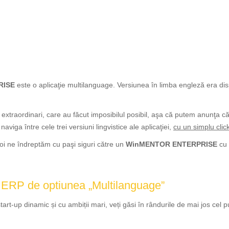
RISE
este o aplicaţie multilanguage. Versiunea în limba engleză era dispo
extraordinari, care au făcut imposibilul posibil, aşa că putem anunţa c
naviga între cele trei versiuni lingvistice ale aplicaţiei,
cu un simplu clic
noi ne îndreptăm cu paşi siguri către un
WinMENTOR
ENTERPRISE
cu 
ip ERP de optiunea „Multilanguage”
start-up dinamic și cu ambiții mari, veți găsi în rândurile de mai jos ce