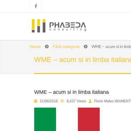
WME – acum si in limba
Home
Fără categorie
WME – acum si in limba italian
WME – acum si in limba italiana
1
2
3
4
5
21/06/2018
8,437 Views
Florin Mates WinMENT