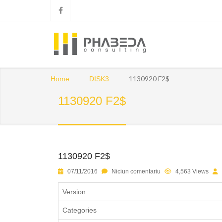
1130920 F2$
Home
DISK3
1130920 F2$
1130920 F2$
1
2
3
4
5
07/11/2016
Niciun comentariu
4,563 Views
Version
Categories