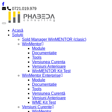
0721.019.979
Acasă
Soluții
Sold Manager WinMENTOR (clasic)
WinMentor
Module
Documentatie
Tools
Versiunea Curenta
Versiuni Anterioare
WinMENTOR Kit Test
WinMentor Enterprise
Module
Documentatie
Tools
Versiunea Curentă
Versiuni Anterioare
WME Kit Test
Versiuni Curente
WinMentor