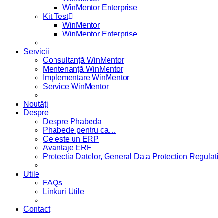
WinMentor Enterprise
Kit Test
WinMentor
WinMentor Enterprise
Servicii
Consultanță WinMentor
Mentenanță WinMentor
Implementare WinMentor
Service WinMentor
Noutăți
Despre
Despre Phabeda
Phabede pentru ca…
Ce este un ERP
Avantaje ERP
Protectia Datelor, General Data Protection Regul
Utile
FAQs
Linkuri Utile
Contact