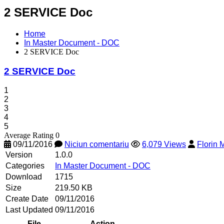
2 SERVICE Doc
Home
In Master Document - DOC
2 SERVICE Doc
2 SERVICE Doc
1
2
3
4
5
Average Rating 0
09/11/2016
Niciun comentariu
6,079 Views
Florin
Version
1.0.0
Categories
In Master Document - DOC
Download
1715
Size
219.50 KB
Create Date
09/11/2016
Last Updated
09/11/2016
File
Action