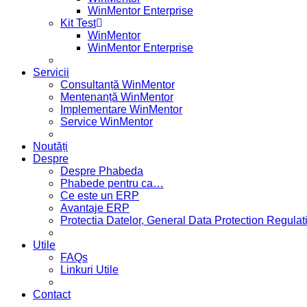
WinMentor Enterprise
Kit Test
WinMentor
WinMentor Enterprise
Servicii
Consultanță WinMentor
Mentenanță WinMentor
Implementare WinMentor
Service WinMentor
Noutăți
Despre
Despre Phabeda
Phabede pentru ca…
Ce este un ERP
Avantaje ERP
Protectia Datelor, General Data Protection Regul
Utile
FAQs
Linkuri Utile
Contact