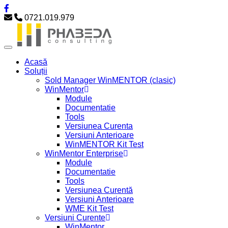
0721.019.979
Acasă
Soluții
Sold Manager WinMENTOR (clasic)
WinMentor
Module
Documentatie
Tools
Versiunea Curenta
Versiuni Anterioare
WinMENTOR Kit Test
WinMentor Enterprise
Module
Documentatie
Tools
Versiunea Curentă
Versiuni Anterioare
WME Kit Test
Versiuni Curente
WinMentor