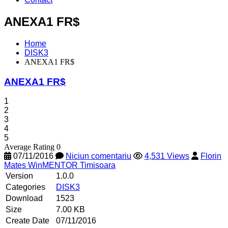
ANEXA1 FR$
Home
DISK3
ANEXA1 FR$
ANEXA1 FR$
1
2
3
4
5
Average Rating 0
07/11/2016
Niciun comentariu
4,531 Views
Florin
Mates WinMENTOR Timisoara
Version
1.0.0
Categories
DISK3
Download
1523
Size
7.00 KB
Create Date
07/11/2016