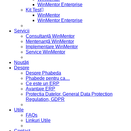
WinMentor Enterprise
Kit Test
WinMentor
WinMentor Enterprise
Servicii
Consultanță WinMentor
Mentenanță WinMentor
Implementare WinMentor
Service WinMentor
Noutăți
Despre
Despre Phabeda
Phabede pentru ca…
Ce este un ERP
Avantaje ERP
Protectia Datelor, General Data Protection
Regulation, GDPR
Utile
FAQs
Linkuri Utile
Contact