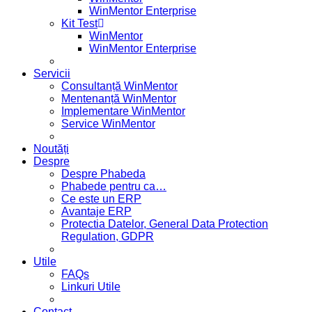
WinMentor Enterprise
Kit Test
WinMentor
WinMentor Enterprise
Servicii
Consultanță WinMentor
Mentenanță WinMentor
Implementare WinMentor
Service WinMentor
Noutăți
Despre
Despre Phabeda
Phabede pentru ca…
Ce este un ERP
Avantaje ERP
Protectia Datelor, General Data Protection
Regulation, GDPR
Utile
FAQs
Linkuri Utile
Contact