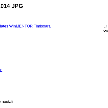
 2014 JPG
 Mates WinMENTOR Timisoara
Ave
ad
 noutati