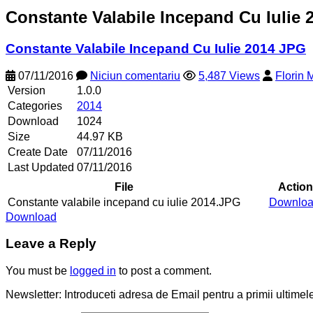
Constante Valabile Incepand Cu Iulie
Constante Valabile Incepand Cu Iulie 2014 JPG
07/11/2016
Niciun comentariu
5,487 Views
Florin
Version
1.0.0
Categories
2014
Download
1024
Size
44.97 KB
Create Date
07/11/2016
Last Updated
07/11/2016
File
Action
Constante valabile incepand cu iulie 2014.JPG
Downlo
Download
Leave a Reply
You must be
logged in
to post a comment.
Newsletter: Introduceti adresa de Email pentru a primii ultimele