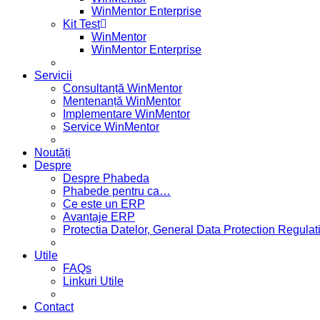
WinMentor Enterprise
Kit Test
WinMentor
WinMentor Enterprise
Servicii
Consultanță WinMentor
Mentenanță WinMentor
Implementare WinMentor
Service WinMentor
Noutăți
Despre
Despre Phabeda
Phabede pentru ca…
Ce este un ERP
Avantaje ERP
Protectia Datelor, General Data Protection Regul
Utile
FAQs
Linkuri Utile
Contact