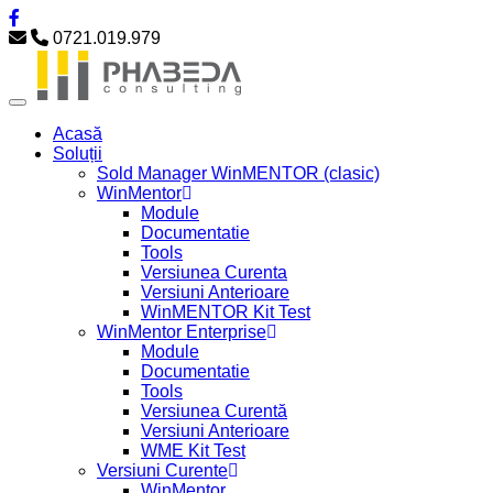
0721.019.979
Acasă
Soluții
Sold Manager WinMENTOR (clasic)
WinMentor
Module
Documentatie
Tools
Versiunea Curenta
Versiuni Anterioare
WinMENTOR Kit Test
WinMentor Enterprise
Module
Documentatie
Tools
Versiunea Curentă
Versiuni Anterioare
WME Kit Test
Versiuni Curente
WinMentor