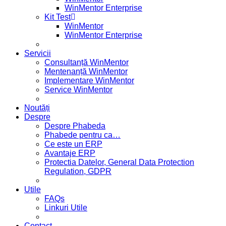
WinMentor Enterprise
Kit Test
WinMentor
WinMentor Enterprise
Servicii
Consultanță WinMentor
Mentenanță WinMentor
Implementare WinMentor
Service WinMentor
Noutăți
Despre
Despre Phabeda
Phabede pentru ca…
Ce este un ERP
Avantaje ERP
Protectia Datelor, General Data Protection
Regulation, GDPR
Utile
FAQs
Linkuri Utile
Contact