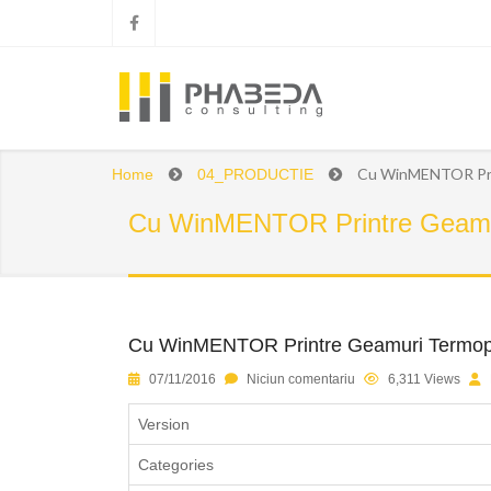
Cu WinMENTOR Pri
Home
04_PRODUCTIE
Cu WinMENTOR Printre Geamu
Cu WinMENTOR Printre Geamuri Termop
1
2
3
4
5
07/11/2016
Niciun comentariu
6,311 Views
Version
Categories