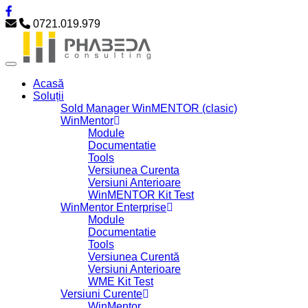
0721.019.979
Acasă
Soluții
Sold Manager WinMENTOR (clasic)
WinMentor
Module
Documentatie
Tools
Versiunea Curenta
Versiuni Anterioare
WinMENTOR Kit Test
WinMentor Enterprise
Module
Documentatie
Tools
Versiunea Curentă
Versiuni Anterioare
WME Kit Test
Versiuni Curente
WinMentor