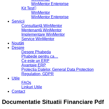
WinMentor Enterprise
Kit Test
WinMentor
WinMentor Enterprise
Servicii
Consultanță WinMentor
Mentenanță WinMentor
Implementare WinMentor
Service WinMentor
Noutăți
Despre
Despre Phabeda
Phabede pentru ca…
Ce este un ERP
Avantaje ERP
Protectia Datelor, General Data Protection
Regulation, GDPR
Utile
FAQs
Linkuri Utile
Contact
Documentatie Situatii Financiare Pdf