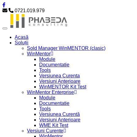
0721.019.979
Acasă
Soluții
Sold Manager WinMENTOR (clasic)
WinMentor
Module
Documentatie
Tools
Versiunea Curenta
Versiuni Anterioare
WinMENTOR Kit Test
WinMentor Enterprise
Module
Documentatie
Tools
Versiunea Curentă
Versiuni Anterioare
WME Kit Test
Versiuni Curente
WinMentor