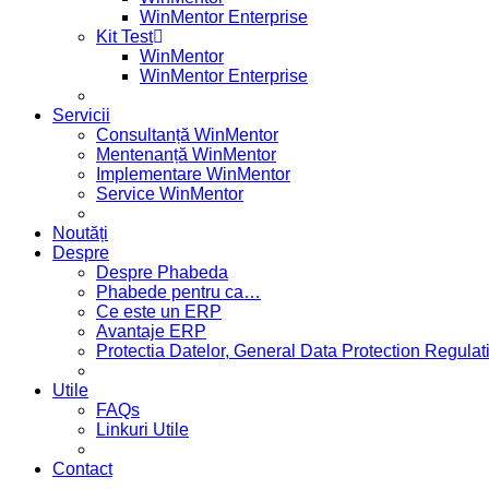
WinMentor Enterprise
Kit Test
WinMentor
WinMentor Enterprise
Servicii
Consultanță WinMentor
Mentenanță WinMentor
Implementare WinMentor
Service WinMentor
Noutăți
Despre
Despre Phabeda
Phabede pentru ca…
Ce este un ERP
Avantaje ERP
Protectia Datelor, General Data Protection Regul
Utile
FAQs
Linkuri Utile
Contact