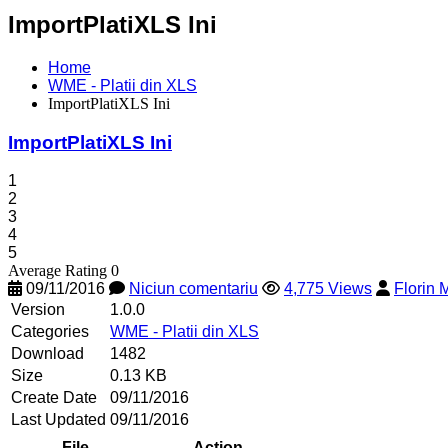
ImportPlatiXLS Ini
Home
WME - Platii din XLS
ImportPlatiXLS Ini
ImportPlatiXLS Ini
1
2
3
4
5
Average Rating 0
09/11/2016
Niciun comentariu
4,775 Views
Florin
Version
1.0.0
Categories
WME - Platii din XLS
Download
1482
Size
0.13 KB
Create Date
09/11/2016
Last Updated
09/11/2016
File
Action