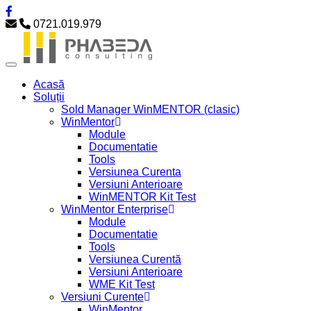
0721.019.979
Acasă
Soluții
Sold Manager WinMENTOR (clasic)
WinMentor
Module
Documentatie
Tools
Versiunea Curenta
Versiuni Anterioare
WinMENTOR Kit Test
WinMentor Enterprise
Module
Documentatie
Tools
Versiunea Curentă
Versiuni Anterioare
WME Kit Test
Versiuni Curente
WinMentor