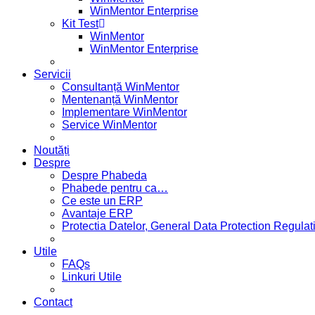
WinMentor Enterprise
Kit Test
WinMentor
WinMentor Enterprise
Servicii
Consultanță WinMentor
Mentenanță WinMentor
Implementare WinMentor
Service WinMentor
Noutăți
Despre
Despre Phabeda
Phabede pentru ca…
Ce este un ERP
Avantaje ERP
Protectia Datelor, General Data Protection Regul
Utile
FAQs
Linkuri Utile
Contact