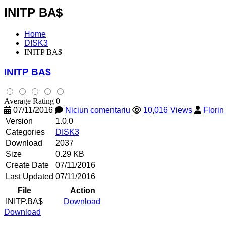
INITP BA$
Home
DISK3
INITP BA$
INITP BA$
Average Rating 0
07/11/2016
Niciun comentariu
10,016 Views
Flori
Version
1.0.0
Categories
DISK3
Download
2037
Size
0.29 KB
Create Date
07/11/2016
Last Updated
07/11/2016
File
Action
INITP.BA$
Download
Download