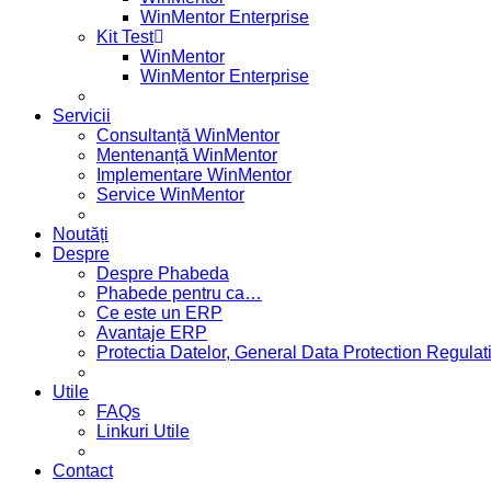
WinMentor Enterprise
Kit Test
WinMentor
WinMentor Enterprise
Servicii
Consultanță WinMentor
Mentenanță WinMentor
Implementare WinMentor
Service WinMentor
Noutăți
Despre
Despre Phabeda
Phabede pentru ca…
Ce este un ERP
Avantaje ERP
Protectia Datelor, General Data Protection Regul
Utile
FAQs
Linkuri Utile
Contact