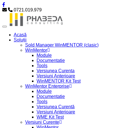
0721.019.979
Acasă
Soluții
Sold Manager WinMENTOR (clasic)
WinMentor
Module
Documentatie
Tools
Versiunea Curenta
Versiuni Anterioare
WinMENTOR Kit Test
WinMentor Enterprise
Module
Documentatie
Tools
Versiunea Curentă
Versiuni Anterioare
WME Kit Test
Versiuni Curente
WinMentor