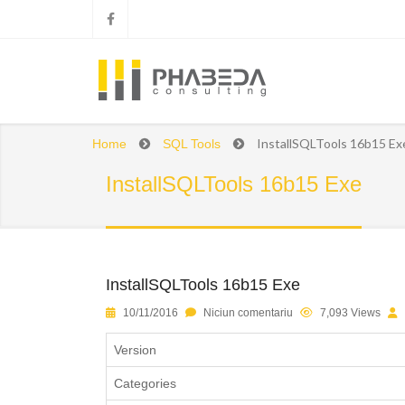
InstallSQLTools 16b15 Ex
Home
SQL Tools
InstallSQLTools 16b15 Exe
InstallSQLTools 16b15 Exe
1
2
3
4
5
10/11/2016
Niciun comentariu
7,093 Views
Version
Categories