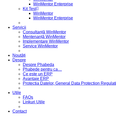
WinMentor Enterprise
Kit Test
WinMentor
WinMentor Enterprise
Servicii
Consultanță WinMentor
Mentenanță WinMentor
Implementare WinMentor
Service WinMentor
Noutăți
Despre
Despre Phabeda
Phabede pentru ca…
Ce este un ERP
Avantaje ERP
Protectia Datelor, General Data Protection Regul
Utile
FAQs
Linkuri Utile
Contact