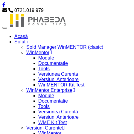
0721.019.979
Acasă
Soluții
Sold Manager WinMENTOR (clasic)
WinMentor
Module
Documentatie
Tools
Versiunea Curenta
Versiuni Anterioare
WinMENTOR Kit Test
WinMentor Enterprise
Module
Documentatie
Tools
Versiunea Curentă
Versiuni Anterioare
WME Kit Test
Versiuni Curente
WinMentor