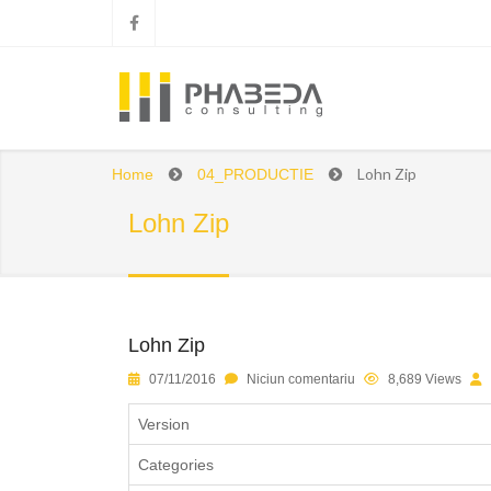
Lohn Zip
Home
04_PRODUCTIE
Lohn Zip
Lohn Zip
1
2
3
4
5
07/11/2016
Niciun comentariu
8,689 Views
Version
Categories