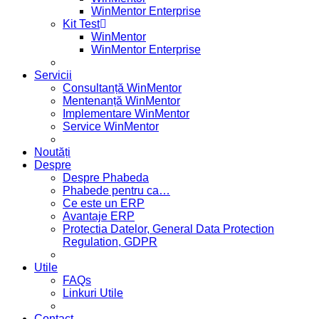
WinMentor Enterprise
Kit Test
WinMentor
WinMentor Enterprise
Servicii
Consultanță WinMentor
Mentenanță WinMentor
Implementare WinMentor
Service WinMentor
Noutăți
Despre
Despre Phabeda
Phabede pentru ca…
Ce este un ERP
Avantaje ERP
Protectia Datelor, General Data Protection
Regulation, GDPR
Utile
FAQs
Linkuri Utile
Contact