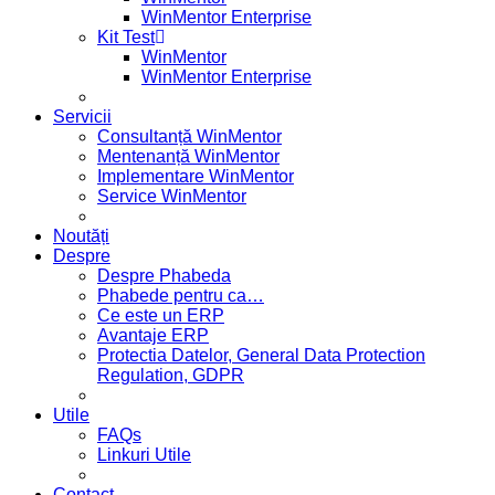
WinMentor Enterprise
Kit Test
WinMentor
WinMentor Enterprise
Servicii
Consultanță WinMentor
Mentenanță WinMentor
Implementare WinMentor
Service WinMentor
Noutăți
Despre
Despre Phabeda
Phabede pentru ca…
Ce este un ERP
Avantaje ERP
Protectia Datelor, General Data Protection
Regulation, GDPR
Utile
FAQs
Linkuri Utile
Contact