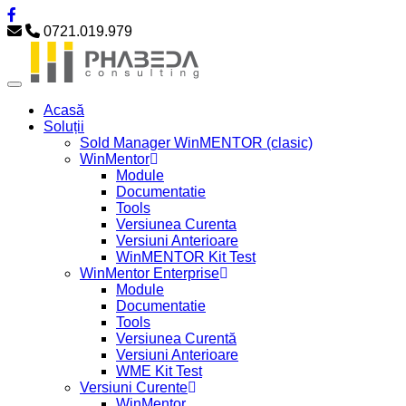
0721.019.979
Acasă
Soluții
Sold Manager WinMENTOR (clasic)
WinMentor
Module
Documentatie
Tools
Versiunea Curenta
Versiuni Anterioare
WinMENTOR Kit Test
WinMentor Enterprise
Module
Documentatie
Tools
Versiunea Curentă
Versiuni Anterioare
WME Kit Test
Versiuni Curente
WinMentor