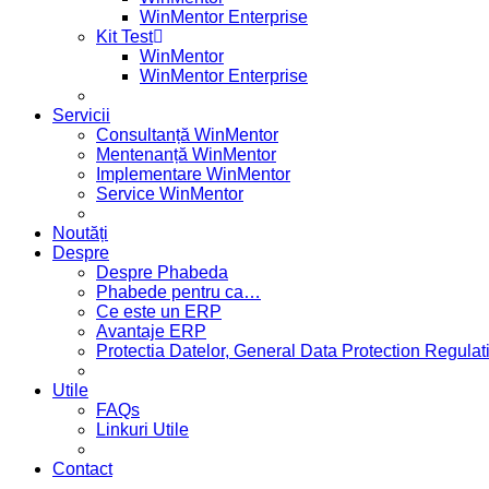
WinMentor Enterprise
Kit Test
WinMentor
WinMentor Enterprise
Servicii
Consultanță WinMentor
Mentenanță WinMentor
Implementare WinMentor
Service WinMentor
Noutăți
Despre
Despre Phabeda
Phabede pentru ca…
Ce este un ERP
Avantaje ERP
Protectia Datelor, General Data Protection Regul
Utile
FAQs
Linkuri Utile
Contact