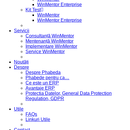
WinMentor Enterprise
Kit Test
WinMentor
WinMentor Enterprise
Servicii
Consultanță WinMentor
Mentenanță WinMentor
Implementare WinMentor
Service WinMentor
Noutăți
Despre
Despre Phabeda
Phabede pentru ca…
Ce este un ERP
Avantaje ERP
Protectia Datelor, General Data Protection
Regulation, GDPR
Utile
FAQs
Linkuri Utile
Contact