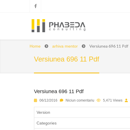
Versiunea 696 11 Pdf
Home
arhiva mentor
Versiunea 696 11 Pdf
Versiunea 696 11 Pdf
1
2
3
4
5
06/12/2016
Niciun comentariu
5,471 Views
Version
Categories