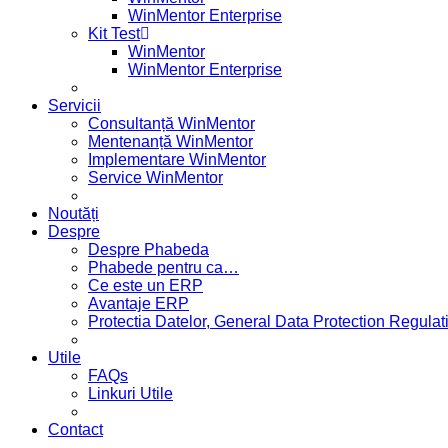
WinMentor Enterprise
Kit Test
WinMentor
WinMentor Enterprise
Servicii
Consultanță WinMentor
Mentenanță WinMentor
Implementare WinMentor
Service WinMentor
Noutăți
Despre
Despre Phabeda
Phabede pentru ca…
Ce este un ERP
Avantaje ERP
Protectia Datelor, General Data Protection Regul
Utile
FAQs
Linkuri Utile
Contact