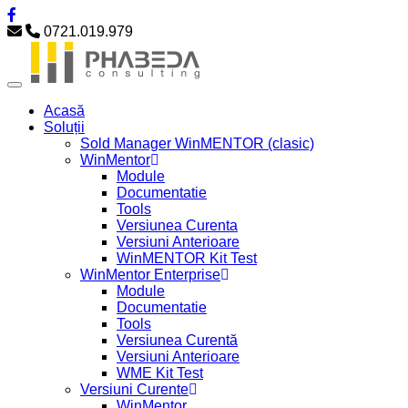
0721.019.979
Acasă
Soluții
Sold Manager WinMENTOR (clasic)
WinMentor
Module
Documentatie
Tools
Versiunea Curenta
Versiuni Anterioare
WinMENTOR Kit Test
WinMentor Enterprise
Module
Documentatie
Tools
Versiunea Curentă
Versiuni Anterioare
WME Kit Test
Versiuni Curente
WinMentor