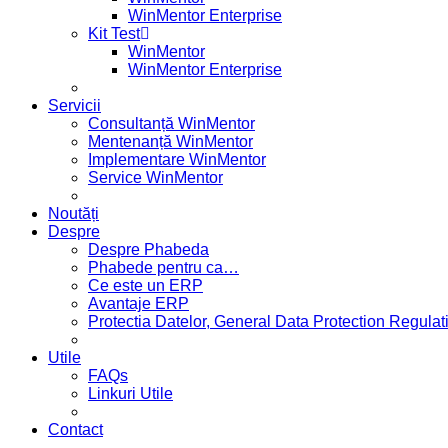
WinMentor Enterprise
Kit Test
WinMentor
WinMentor Enterprise
Servicii
Consultanță WinMentor
Mentenanță WinMentor
Implementare WinMentor
Service WinMentor
Noutăți
Despre
Despre Phabeda
Phabede pentru ca…
Ce este un ERP
Avantaje ERP
Protectia Datelor, General Data Protection Regul
Utile
FAQs
Linkuri Utile
Contact