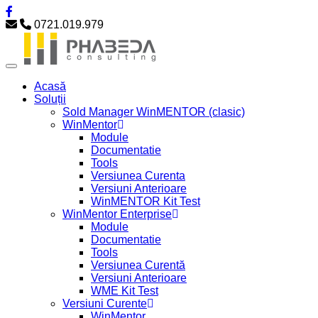
0721.019.979
Acasă
Soluții
Sold Manager WinMENTOR (clasic)
WinMentor
Module
Documentatie
Tools
Versiunea Curenta
Versiuni Anterioare
WinMENTOR Kit Test
WinMentor Enterprise
Module
Documentatie
Tools
Versiunea Curentă
Versiuni Anterioare
WME Kit Test
Versiuni Curente
WinMentor