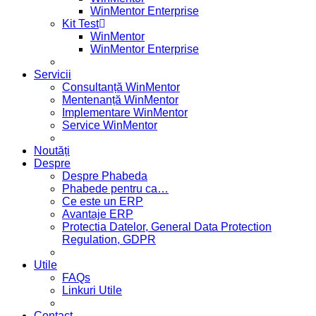
WinMentor Enterprise
Kit Test
WinMentor
WinMentor Enterprise
Servicii
Consultanță WinMentor
Mentenanță WinMentor
Implementare WinMentor
Service WinMentor
Noutăți
Despre
Despre Phabeda
Phabede pentru ca…
Ce este un ERP
Avantaje ERP
Protectia Datelor, General Data Protection
Regulation, GDPR
Utile
FAQs
Linkuri Utile
Contact