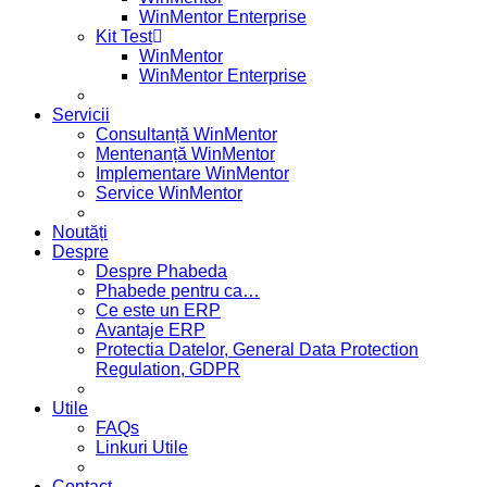
WinMentor Enterprise
Kit Test
WinMentor
WinMentor Enterprise
Servicii
Consultanță WinMentor
Mentenanță WinMentor
Implementare WinMentor
Service WinMentor
Noutăți
Despre
Despre Phabeda
Phabede pentru ca…
Ce este un ERP
Avantaje ERP
Protectia Datelor, General Data Protection
Regulation, GDPR
Utile
FAQs
Linkuri Utile
Contact