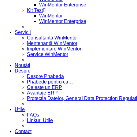
WinMentor Enterprise
Kit Test
WinMentor
WinMentor Enterprise
Servicii
Consultanță WinMentor
Mentenanță WinMentor
Implementare WinMentor
Service WinMentor
Noutăți
Despre
Despre Phabeda
Phabede pentru ca…
Ce este un ERP
Avantaje ERP
Protectia Datelor, General Data Protection Regul
Utile
FAQs
Linkuri Utile
Contact