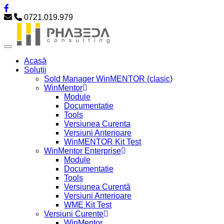
0721.019.979
Acasă
Soluții
Sold Manager WinMENTOR (clasic)
WinMentor
Module
Documentatie
Tools
Versiunea Curenta
Versiuni Anterioare
WinMENTOR Kit Test
WinMentor Enterprise
Module
Documentatie
Tools
Versiunea Curentă
Versiuni Anterioare
WME Kit Test
Versiuni Curente
WinMentor