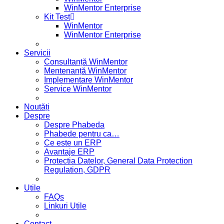
WinMentor Enterprise
Kit Test
WinMentor
WinMentor Enterprise
Servicii
Consultanță WinMentor
Mentenanță WinMentor
Implementare WinMentor
Service WinMentor
Noutăți
Despre
Despre Phabeda
Phabede pentru ca…
Ce este un ERP
Avantaje ERP
Protectia Datelor, General Data Protection
Regulation, GDPR
Utile
FAQs
Linkuri Utile
Contact