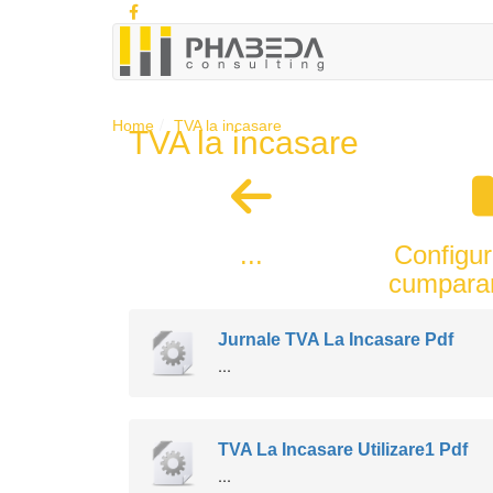
Home
TVA la incasare
TVA la incasare
...
Configur
cumparar
Jurnale TVA La Incasare Pdf
...
TVA La Incasare Utilizare1 Pdf
...