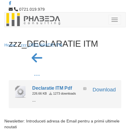
0721.019.979
zzz_DECLARATIE ITM
Home
zzz_DECLARATIE ITM
...
Declaratie ITM Pdf
Download
226.66 KB
1273 downloads
...
Newsletter: Introduceti adresa de Email pentru a primii ultimele
noutati