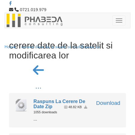
0721.019.979
cerere date de la satelit si
Home
cerere date de la satelit si modificarea lor
modificarea lor
...
Raspuns La Cerere De
Download
Date Zip
48.82 KB
1055 downloads
...