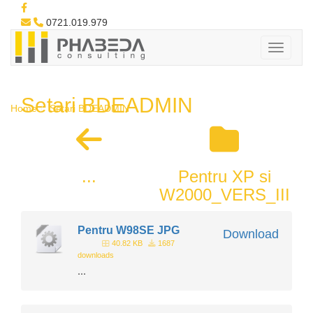
0721.019.979
Setari BDEADMIN
Home
Setari BDEADMIN
...
Pentru XP si
W2000_VERS_III
Pentru W98SE JPG
Download
40.82 KB
1687
downloads
...