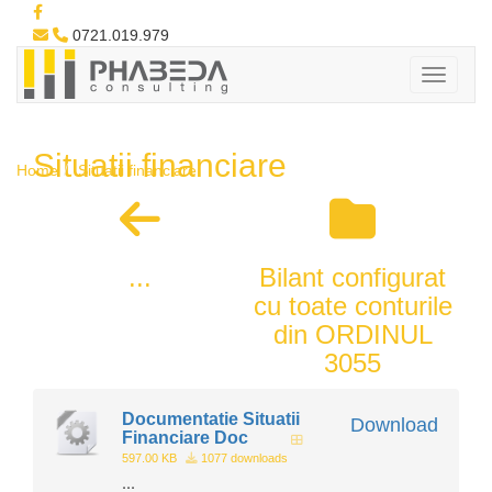
0721.019.979
Situatii financiare
Home
Situatii financiare
...
Bilant configurat
cu toate conturile
din ORDINUL
3055
Documentatie Situatii
Download
Financiare Doc
597.00 KB
1077 downloads
...