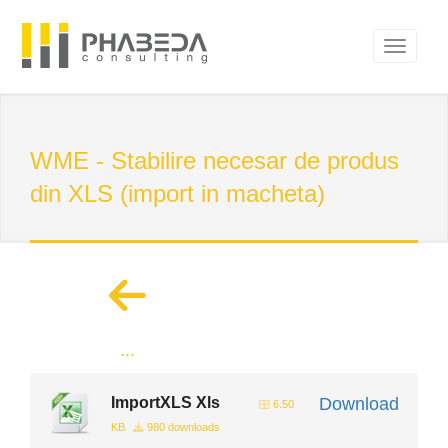
WME - Stabilire necesar de produs
din XLS (import in macheta)
...
ImportXLS Xls
Download
6.50
KB
980 downloads