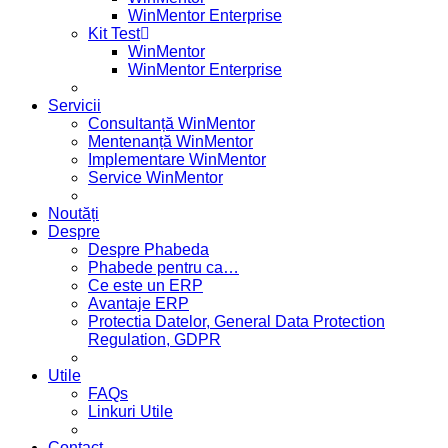
WinMentor Enterprise
Kit Test
WinMentor
WinMentor Enterprise
Servicii
Consultanță WinMentor
Mentenanță WinMentor
Implementare WinMentor
Service WinMentor
Noutăți
Despre
Despre Phabeda
Phabede pentru ca…
Ce este un ERP
Avantaje ERP
Protectia Datelor, General Data Protection
Regulation, GDPR
Utile
FAQs
Linkuri Utile
Contact