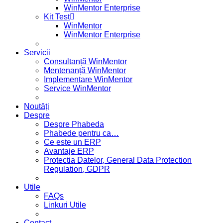
WinMentor Enterprise
Kit Test
WinMentor
WinMentor Enterprise
Servicii
Consultanță WinMentor
Mentenanță WinMentor
Implementare WinMentor
Service WinMentor
Noutăți
Despre
Despre Phabeda
Phabede pentru ca…
Ce este un ERP
Avantaje ERP
Protectia Datelor, General Data Protection
Regulation, GDPR
Utile
FAQs
Linkuri Utile
Contact